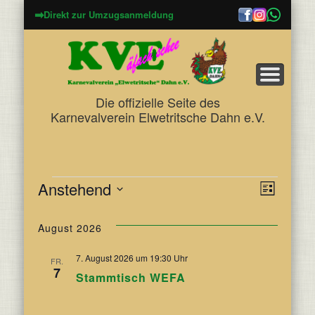
➡
Direkt zur Umzugsanmeldung
Die offizielle Seite des
Karnevalverein Elwetritsche Dahn e.V.
Anstehend
Veranstaltungen
Veran
Ansic
Liste
Datum
Ansic
wählen.
Navig
August 2026
Navig
7. August 2026 um 19:30 Uhr
FR.
7
Stammtisch WEFA