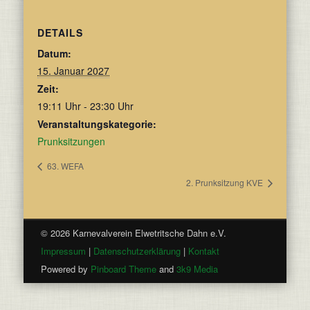
DETAILS
Datum:
15. Januar 2027
Zeit:
19:11 Uhr - 23:30 Uhr
Veranstaltungskategorie:
Prunksitzungen
63. WEFA
2. Prunksitzung KVE
© 2026 Karnevalverein Elwetritsche Dahn e.V.
Impressum
|
Datenschutzerklärung
|
Kontakt
Powered by
Pinboard Theme
and
3k9 Media