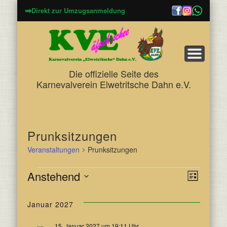
➡
Direkt zur Umzugsanmeldung
Die offizielle Seite des
Karnevalverein Elwetritsche Dahn e.V.
Prunksitzungen
Veranstaltungen
Prunksitzungen
Veranstaltungen
Anstehend
Veran
Ansic
Liste
Datum
Ansic
wählen.
Navig
Januar 2027
Navig
15. Januar 2027 um 19:11 Uhr