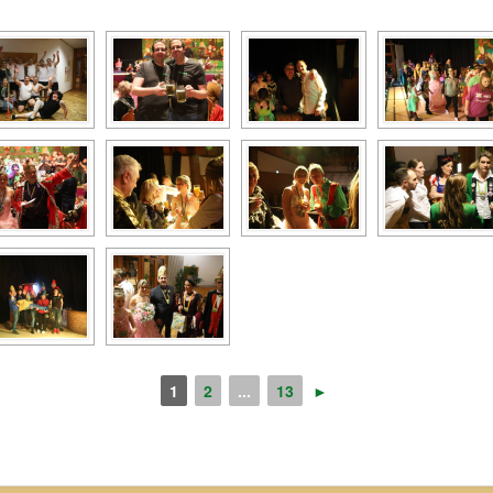
1
2
...
13
►