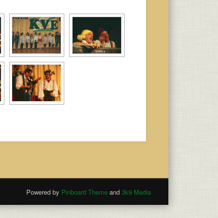
Powered by
Pinboard Theme
and
3k9 Media