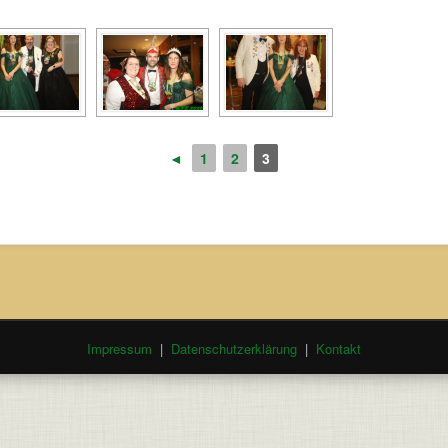
◄
1
2
3
Impressum
|
Datenschutzerklärung
|
Kontakt