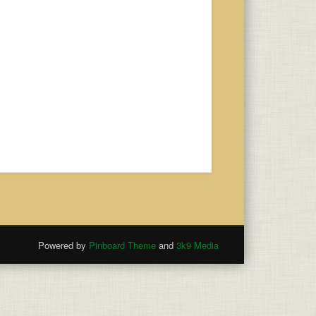
Powered by
Pinboard Theme
and
3k9 Media