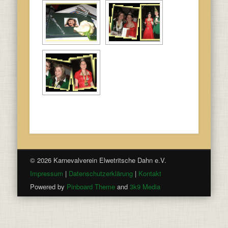
© 2026 Karnevalverein Elwetritsche Dahn e.V.
Impressum
|
Datenschutzerklärung
|
Kontakt
Powered by
Pinboard Theme
and
3k9 Media