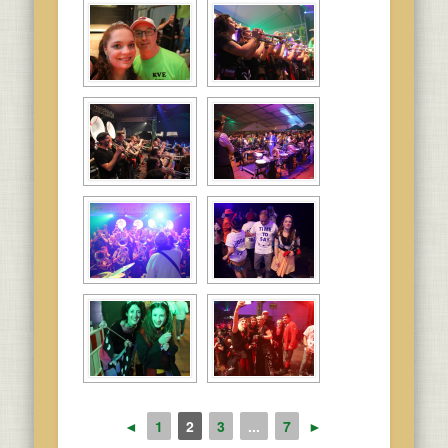
◄
1
2
3
...
7
►