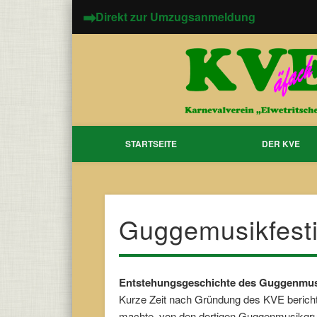
➡
Direkt zur Umzugsanmeldung
STARTSEITE
DER KVE
Guggemusikfesti
Entstehungsgeschichte des Guggenmusi
Kurze Zeit nach Gründung des KVE bericht
machte, von den dortigen Guggenmusikgrup