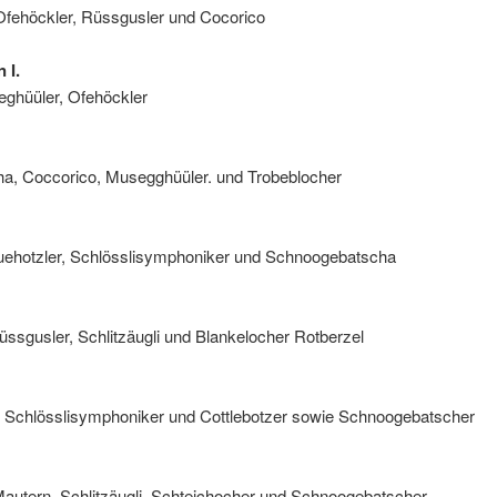
Ofehöckler, Rüssgusler und Cocorico
 I.
eghüüler, Ofehöckler
a, Coccorico, Musegghüüler. und Trobeblocher
Leuehotzler, Schlösslisymphoniker und Schnoogebatscha
üssgusler, Schlitzäugli und Blankelocher Rotberzel
, Schlösslisymphoniker und Cottlebotzer sowie Schnoogebatscher
utern, Schlitzäugli, Schteichocher und Schnoogebatscher