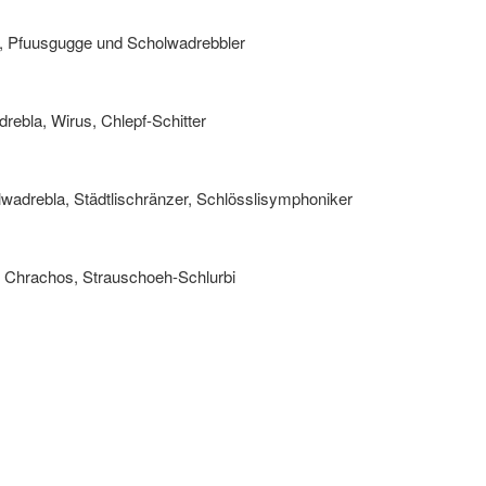
r, Pfuusgugge und Scholwadrebbler
rebla, Wirus, Chlepf-Schitter
wadrebla, Städtlischränzer, Schlösslisymphoniker
s Chrachos, Strauschoeh-Schlurbi