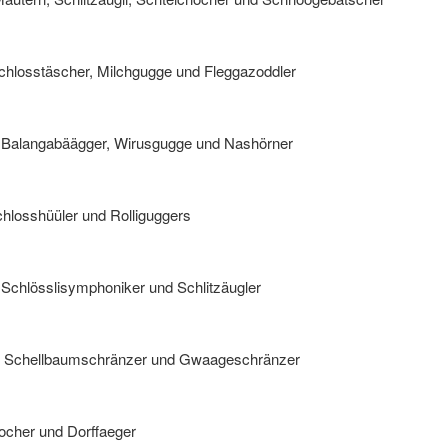
chlosstäscher, Milchgugge und Fleggazoddler
, Balangabäägger, Wirusgugge und Nashörner
chlosshüüler und Rolliguggers
 Schlösslisymphoniker und Schlitzäugler
er, Schellbaumschränzer und Gwaageschränzer
ocher und Dorffaeger