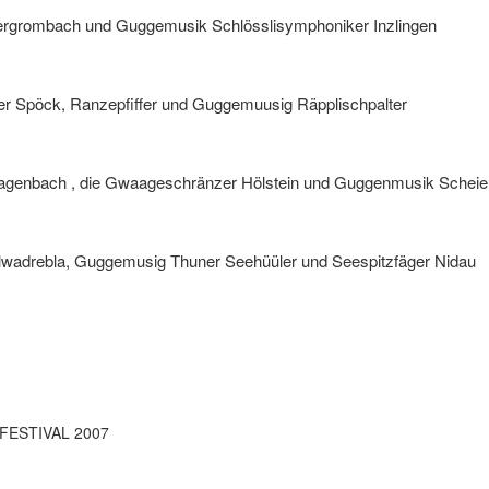
ergrombach und
Guggemusik Schlösslisymphoniker Inzlingen
er Spöck
,
Ranzepfiffer
und
Guggemuusig Räpplischpalter
Hagenbach , die Gwaageschränzer Hölstein und Guggenmusik Scheie
lwadrebla, Guggemusig Thuner Seehüüler und Seespitzfäger Nidau
ESTIVAL 2007