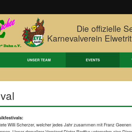
Die offizielle S
Karnevalverein Elwetri
UNSER TEAM
EVENTS
val
kfestivals:
ete Willi Scherzer, welcher jedes Jahr zusammen mit Franz Geenen
pen. Unser damaliger Vorstand Dieter Radtke unternahm eine Dienst