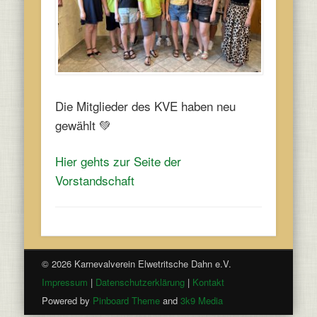
Die Mitglieder des KVE haben neu
gewählt 💚
Hier gehts zur Seite der
Vorstandschaft
© 2026 Karnevalverein Elwetritsche Dahn e.V.
Impressum
|
Datenschutzerklärung
|
Kontakt
Powered by
Pinboard Theme
and
3k9 Media