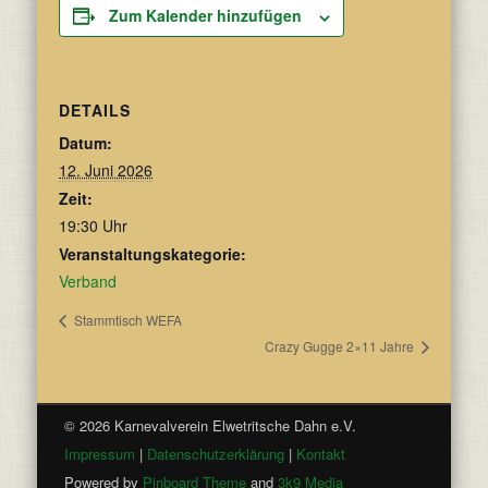
Zum Kalender hinzufügen
DETAILS
Datum:
12. Juni 2026
Zeit:
19:30 Uhr
Veranstaltungskategorie:
Verband
Stammtisch WEFA
Crazy Gugge 2×11 Jahre
© 2026 Karnevalverein Elwetritsche Dahn e.V.
Impressum
|
Datenschutzerklärung
|
Kontakt
Powered by
Pinboard Theme
and
3k9 Media