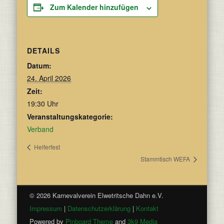
Zum Kalender hinzufügen
DETAILS
Datum:
24. April 2026
Zeit:
19:30 Uhr
Veranstaltungskategorie:
Verband
Helferfest
Stammtisch WEFA
© 2026 Karnevalverein Elwetritsche Dahn e.V.
Impressum
|
Datenschutzerklärung
|
Kontakt
Powered by
Pinboard Theme
and
3k9 Media